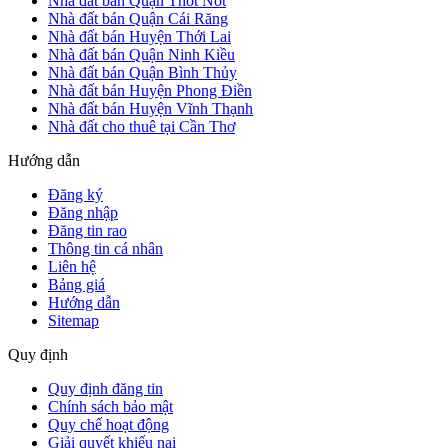
Nhà đất bán Quận Thốt Nốt
Nhà đất bán Quận Cái Răng
Nhà đất bán Huyện Thới Lai
Nhà đất bán Quận Ninh Kiều
Nhà đất bán Quận Bình Thủy
Nhà đất bán Huyện Phong Điền
Nhà đất bán Huyện Vĩnh Thạnh
Nhà đất cho thuê tại Cần Thơ
Hướng dẫn
Đăng ký
Đăng nhập
Đăng tin rao
Thông tin cá nhân
Liên hệ
Bảng giá
Hướng dẫn
Sitemap
Quy định
Quy định đăng tin
Chính sách bảo mật
Quy chế hoạt động
Giải quyết khiếu nại