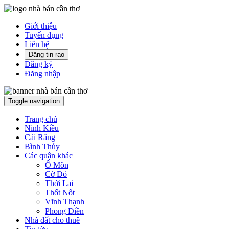
Giới thiệu
Tuyển dụng
Liên hệ
Đăng tin rao
Đăng ký
Đăng nhập
Toggle navigation
Trang chủ
Ninh Kiều
Cái Răng
Bình Thủy
Các quận khác
Ô Môn
Cờ Đỏ
Thới Lai
Thốt Nốt
Vĩnh Thạnh
Phong Điền
Nhà đất cho thuê