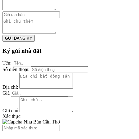
GỬI ĐĂNG KÝ
Ký gửi nhà đất
Tên:
Số điện thoại:
Địa chỉ:
Giá
Ghi chú
Xác thực