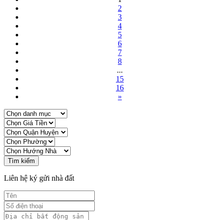
2
3
4
5
6
7
8
...
15
16
»
Tìm kiếm
Liên hệ ký gửi nhà đất