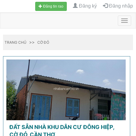
Đăng ký
Đăng nhập
Đăng tin rao
Toggl
navig
>>
TRANG CHỦ
CỜ ĐỎ
ĐẤT SẴN NHÀ KHU DÂN CƯ ĐÔNG HIỆP,
CỜ ĐỎ, CẦN THƠ