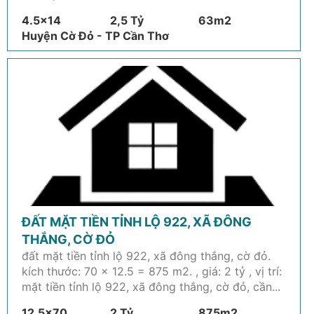
4.5x14
2,5 Tỷ
63m2
Huyện Cờ Đỏ - TP Cần Thơ
ĐẤT MẶT TIỀN TỈNH LỘ 922, XÃ ĐÔNG
THẮNG, CỜ ĐỎ
đất mặt tiền tỉnh lộ 922, xã đông thắng, cờ đỏ.
kích thước: 70 x 12.5 = 875 m2. , giá: 2 tỷ , vị trí:
mặt tiền tỉnh lộ 922, xã đông thắng, cờ đỏ, cần...
12.5x70
2 Tỷ
875m2