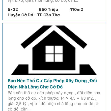
vị trí: 75, ql91, thới hưng, cờ đỏ, cần...
5x22
950 Triệu
110m2
Huyện Cờ Đỏ - TP Cần Thơ
Bán Nền Thổ Cư Cấp Phép Xây Dựng , Đối
Diện Nhà Lồng Chợ Cờ Đỏ
Bán nền thổ cư cấp phép xây dựng , đối diện nhà
lồng chợ cờ đỏ. kích thước: 14 x 4.5 = 63 m2. ,
giá: 2,5 tỷ , vị trí: đối diện nhà lồng chợ cờ đỏ, tt
cờ đỏ, cần...