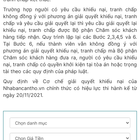
Trường hợp người có yêu cầu khiếu nại, tranh chấp
không đồng ý với phương án giải quyết khiếu nại, tranh
chấp và yêu cầu giải quyết lại thì yêu cầu giải quyết lại
khiếu nại, tranh chấp được Bộ phận Chăm sóc khách
hàng tiếp nhận. Quy trình lặp lại các Bước 2,3,4,5 và 6.
Tại Bước 6, nếu thành viên vẫn không đồng ý với
phương án giải quyết khiếu nại, tranh chấp mà Bộ phận
Chăm sóc khách hàng đưa ra, người có yêu cầu khiếu
nại, tranh chấp có quyền khởi kiện tại tòa án hoặc trọng
tài theo các quy định của pháp luật.
Quy định về Cơ chế giải quyết khiếu nại của
Nhabancantho.vn chính thức có hiệu lực thi hành kể từ
ngày 20/11/2021.