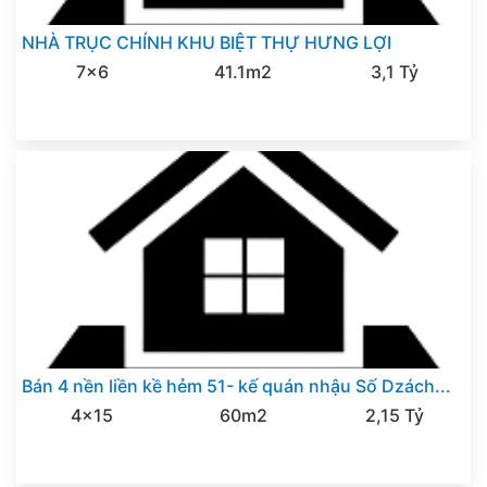
NHÀ TRỤC CHÍNH KHU BIỆT THỰ HƯNG LỢI
7x6
41.1m2
3,1 Tỷ
Bán 4 nền liền kề hẻm 51- kế quán nhậu Số Dzách...
4x15
60m2
2,15 Tỷ