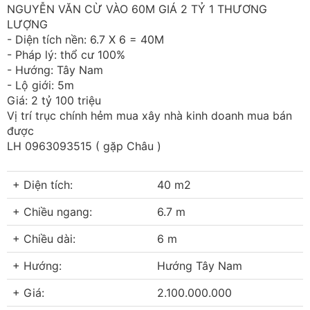
NGUYỄN VĂN CỪ VÀO 60M GIÁ 2 TỶ 1 THƯƠNG
LƯỢNG
- Diện tích nền: 6.7 X 6 = 40M
- Pháp lý: thổ cư 100%
- Hướng: Tây Nam
- Lộ giới: 5m
Giá: 2 tỷ 100 triệu
Vị trí trục chính hẻm mua xây nhà kinh doanh mua bán
được
LH 0963093515 ( gặp Châu )
+ Diện tích:
40 m2
+ Chiều ngang:
6.7 m
+ Chiều dài:
6 m
+ Hướng:
Hướng Tây Nam
+ Giá:
2.100.000.000