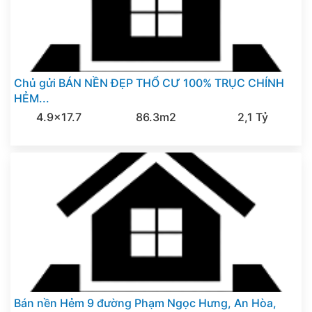
Chủ gửi BÁN NỀN ĐẸP THỔ CƯ 100% TRỤC CHÍNH
HẺM...
4.9x17.7
86.3m2
2,1 Tỷ
Bán nền Hẻm 9 đường Phạm Ngọc Hưng, An Hòa,