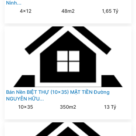
Ninh...
4x12
48m2
1,65 Tỷ
Bán Nền BIỆT THỰ (10x35) MẶT TIỀN Đường
NGUYỄN HỮU...
10x35
350m2
13 Tỷ