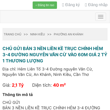
Đăng ký
Đăng nhập
Đăng tin rao
Toggl
navig
>>
>>
TRANG CHỦ
NINH KIỀU
PHƯỜNG AN KHÁNH
CHỦ GỬI BÁN 3 NỀN LIỀN KỀ TRỤC CHÍNH HẺM
3-4 ĐƯỜNG NGUYỄN VĂN CỪ VÀO 60M GIÁ 2 TỶ
1 THƯƠNG LƯỢNG
Địa chỉ: Hẻm Liên Tổ 3-4 Đường nguyễn Văn Cừ,
Nguyễn Văn Cừ, An Khánh, Ninh Kiều, Cần Thơ
Giá:
2,1 Tỷ
Diện tích:
40 m²
Thông tin mô tả
CHỦ GỬI
BÁN 3 NỀN LIỀN KỀ TRỤC CHÍNH HẺM 3-4 ĐƯỜNG