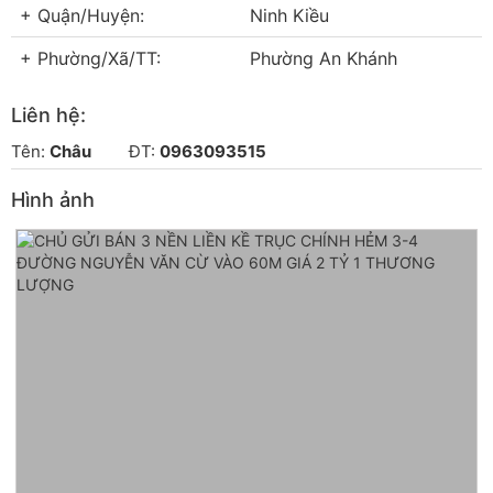
+ Quận/Huyện:
Ninh Kiều
+ Phường/Xã/TT:
Phường An Khánh
Liên hệ:
Tên:
Châu
ĐT:
0963093515
Hình ảnh