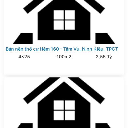
Bán nền thổ cư Hẻm 160 - Tầm Vu, Ninh Kiều, TPCT
4x25
100m2
2,55 Tỷ