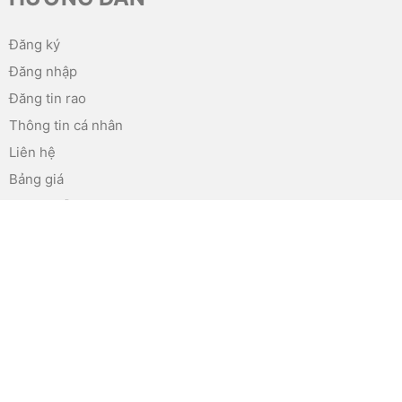
Đăng ký
Đăng nhập
Đăng tin rao
Thông tin cá nhân
Liên hệ
Bảng giá
Hướng dẫn
Sitemap
QUY ĐỊNH
Quy định đăng tin
Chính sách bảo mật
Quy chế hoạt động