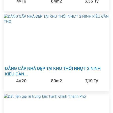
4x16
64m2
6,35 Tỷ
ĐẲNG CẤP NHÀ ĐẸP TẠI KHU THỚI NHỰT 2 NINH
KIỀU CẦN...
4x20
80m2
7,19 Tỷ