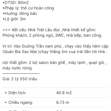
•DTSD: 80m2
•Pháp lý: thô cư hoàn công
•Huớng: đông bắc
•Lộ giới: 3m
>>> Kết cấu: Nhà Trệt Lầu đúc ,Nhà thiết kế gồm:
Phòng khách, 2 phòng ngủ, 3WC, nhà bếp, ban công.
Vị trí: Vào Đuờng Trần nam phú , chạy vào thấy hẻm cặp
(Quán Bia Sao Mai )chạy thẳng ôm cua trái liền tới nhà .
nội thất gồm: 2 bộ salon bàn ghế , máy lạnh , quạt gió ,
máy nước nóng.
—————————-
Giá: 2 tỷ 550 triệu
+ Diện tích:
40.8 m2
+ Chiều ngang:
8.73 m