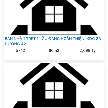
BÁN NHÀ 1 TRỆT 1 LẦU ĐANG HOÀN THIỆN. KDC 3A
ĐƯỜNG A2...
5x12
60m2
2,699 Tỷ