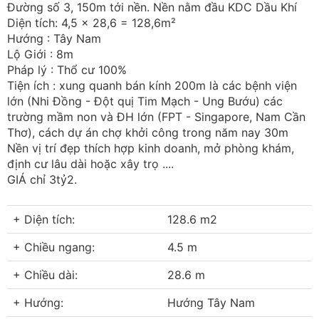
Đường số 3, 150m tới nền. Nền nằm đầu KDC Dầu Khí
Diện tích: 4,5 x 28,6 = 128,6m²
Hướng : Tây Nam
Lộ Giới : 8m
Pháp lý : Thổ cư 100%
Tiện ích : xung quanh bán kính 200m là các bệnh viện
lớn (Nhi Đồng - Đột quị Tim Mạch - Ung Bướu) các
trường mầm non và ĐH lớn (FPT - Singapore, Nam Cần
Thơ), cách dự án chợ khởi công trong năm nay 30m
Nền vị trí đẹp thích hợp kinh doanh, mở phòng khám,
định cư lâu dài hoặc xây trọ ....
GIÁ chỉ 3tỷ2.
+ Diện tích:
128.6 m2
+ Chiều ngang:
4.5 m
+ Chiều dài:
28.6 m
+ Hướng:
Hướng Tây Nam