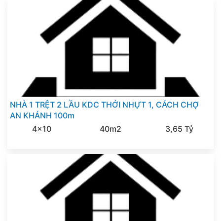
NHÀ 1 TRỆT 2 LẦU KDC THỚI NHỰT 1, CÁCH CHỢ
AN KHÁNH 100m
4x10
40m2
3,65 Tỷ