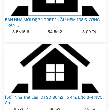
BÁN NHÀ MỚI ĐẸP 1 TRỆT 1 LẦU HẺM 138 ĐƯỜNG
TRẦN...
3.5x15.6
54.5m2
3,09 Tỷ
[50]_Nhà Trệt Lầu, DTSD:80m2, lộ 4m, L/tổ 3-4 NVC,
An...
6.7x6.2
40m2
2,8 Tỷ